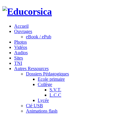
Accueil
Ouvrages
eBook / ePub
Photos
Vidéos
Audios
Sites
TNI
Autres Ressources
Dossiers Pédagogiques
Ecole primaire
Collège
S.V.T.
L.C.C
Lycée
Clé USB
Animations flash