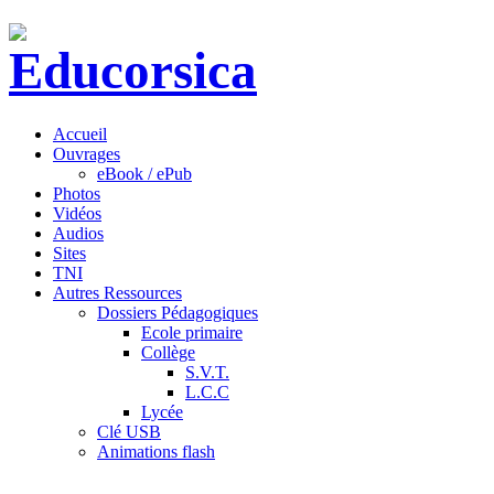
Accueil
Ouvrages
eBook / ePub
Photos
Vidéos
Audios
Sites
TNI
Autres Ressources
Dossiers Pédagogiques
Ecole primaire
Collège
S.V.T.
L.C.C
Lycée
Clé USB
Animations flash