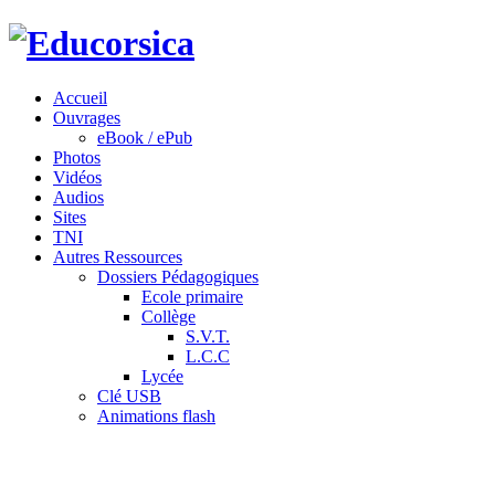
Accueil
Ouvrages
eBook / ePub
Photos
Vidéos
Audios
Sites
TNI
Autres Ressources
Dossiers Pédagogiques
Ecole primaire
Collège
S.V.T.
L.C.C
Lycée
Clé USB
Animations flash