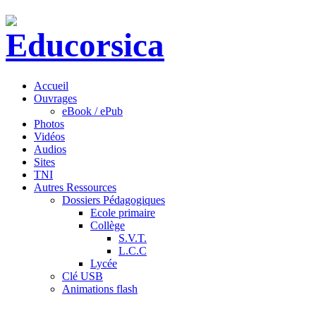
Accueil
Ouvrages
eBook / ePub
Photos
Vidéos
Audios
Sites
TNI
Autres Ressources
Dossiers Pédagogiques
Ecole primaire
Collège
S.V.T.
L.C.C
Lycée
Clé USB
Animations flash