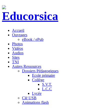
Accueil
Ouvrages
eBook / ePub
Photos
Vidéos
Audios
Sites
TNI
Autres Ressources
Dossiers Pédagogiques
Ecole primaire
Collège
S.V.T.
L.C.C
Lycée
Clé USB
Animations flash