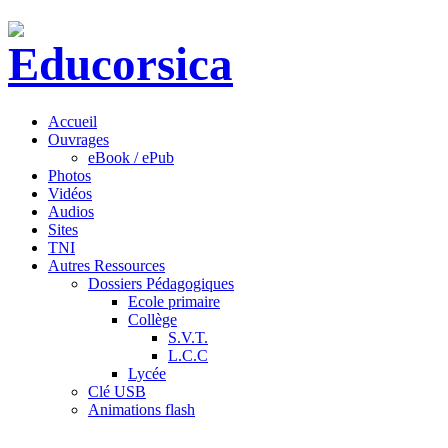
Accueil
Ouvrages
eBook / ePub
Photos
Vidéos
Audios
Sites
TNI
Autres Ressources
Dossiers Pédagogiques
Ecole primaire
Collège
S.V.T.
L.C.C
Lycée
Clé USB
Animations flash