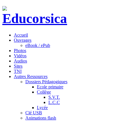
Accueil
Ouvrages
eBook / ePub
Photos
Vidéos
Audios
Sites
TNI
Autres Ressources
Dossiers Pédagogiques
Ecole primaire
Collège
S.V.T.
L.C.C
Lycée
Clé USB
Animations flash