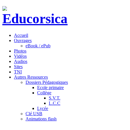
Accueil
Ouvrages
eBook / ePub
Photos
Vidéos
Audios
Sites
TNI
Autres Ressources
Dossiers Pédagogiques
Ecole primaire
Collège
S.V.T.
L.C.C
Lycée
Clé USB
Animations flash