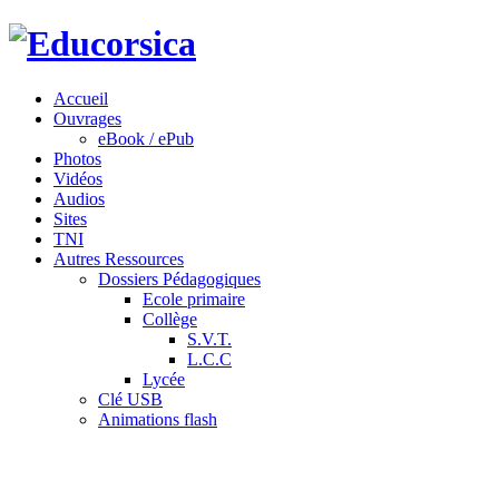
Accueil
Ouvrages
eBook / ePub
Photos
Vidéos
Audios
Sites
TNI
Autres Ressources
Dossiers Pédagogiques
Ecole primaire
Collège
S.V.T.
L.C.C
Lycée
Clé USB
Animations flash