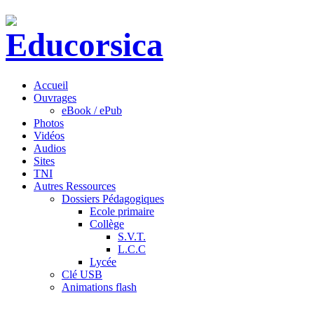
Accueil
Ouvrages
eBook / ePub
Photos
Vidéos
Audios
Sites
TNI
Autres Ressources
Dossiers Pédagogiques
Ecole primaire
Collège
S.V.T.
L.C.C
Lycée
Clé USB
Animations flash