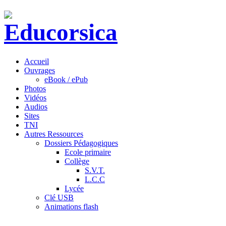
Accueil
Ouvrages
eBook / ePub
Photos
Vidéos
Audios
Sites
TNI
Autres Ressources
Dossiers Pédagogiques
Ecole primaire
Collège
S.V.T.
L.C.C
Lycée
Clé USB
Animations flash