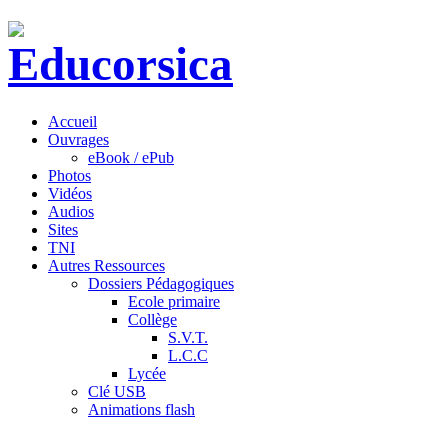
Accueil
Ouvrages
eBook / ePub
Photos
Vidéos
Audios
Sites
TNI
Autres Ressources
Dossiers Pédagogiques
Ecole primaire
Collège
S.V.T.
L.C.C
Lycée
Clé USB
Animations flash