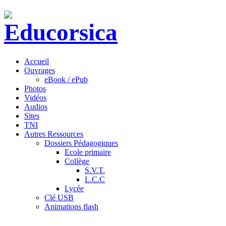
Accueil
Ouvrages
eBook / ePub
Photos
Vidéos
Audios
Sites
TNI
Autres Ressources
Dossiers Pédagogiques
Ecole primaire
Collège
S.V.T.
L.C.C
Lycée
Clé USB
Animations flash