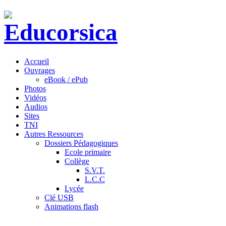
Accueil
Ouvrages
eBook / ePub
Photos
Vidéos
Audios
Sites
TNI
Autres Ressources
Dossiers Pédagogiques
Ecole primaire
Collège
S.V.T.
L.C.C
Lycée
Clé USB
Animations flash