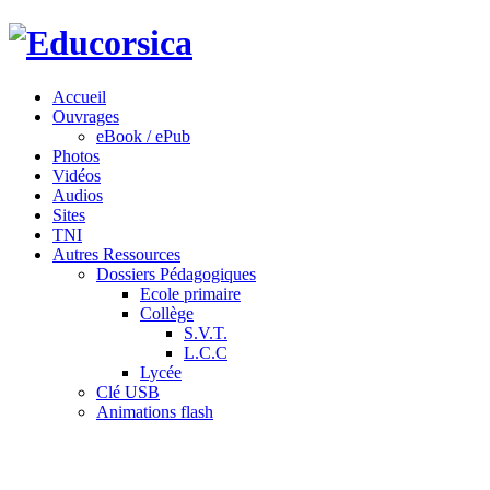
Accueil
Ouvrages
eBook / ePub
Photos
Vidéos
Audios
Sites
TNI
Autres Ressources
Dossiers Pédagogiques
Ecole primaire
Collège
S.V.T.
L.C.C
Lycée
Clé USB
Animations flash