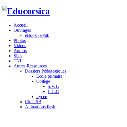
Accueil
Ouvrages
eBook / ePub
Photos
Vidéos
Audios
Sites
TNI
Autres Ressources
Dossiers Pédagogiques
Ecole primaire
Collège
S.V.T.
L.C.C
Lycée
Clé USB
Animations flash