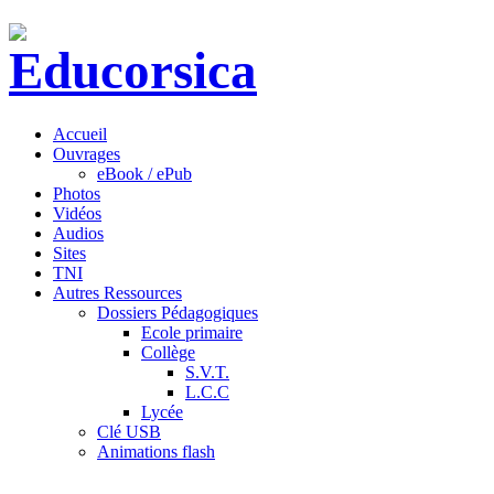
Accueil
Ouvrages
eBook / ePub
Photos
Vidéos
Audios
Sites
TNI
Autres Ressources
Dossiers Pédagogiques
Ecole primaire
Collège
S.V.T.
L.C.C
Lycée
Clé USB
Animations flash