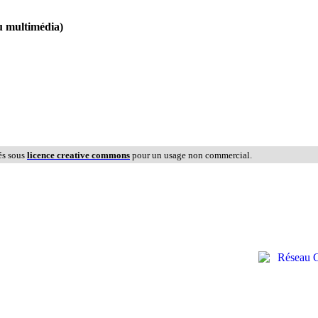
u multimédia)
és sous
licence creative commons
pour un usage non commercial.