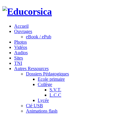
Accueil
Ouvrages
eBook / ePub
Photos
Vidéos
Audios
Sites
TNI
Autres Ressources
Dossiers Pédagogiques
Ecole primaire
Collège
S.V.T.
L.C.C
Lycée
Clé USB
Animations flash