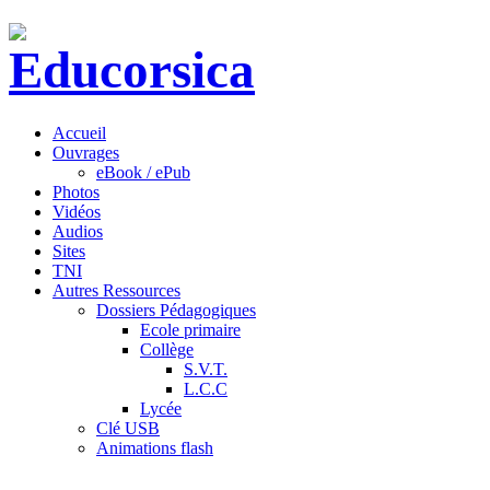
Accueil
Ouvrages
eBook / ePub
Photos
Vidéos
Audios
Sites
TNI
Autres Ressources
Dossiers Pédagogiques
Ecole primaire
Collège
S.V.T.
L.C.C
Lycée
Clé USB
Animations flash