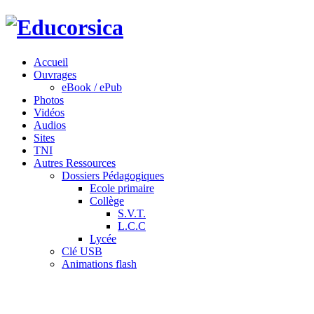
Accueil
Ouvrages
eBook / ePub
Photos
Vidéos
Audios
Sites
TNI
Autres Ressources
Dossiers Pédagogiques
Ecole primaire
Collège
S.V.T.
L.C.C
Lycée
Clé USB
Animations flash