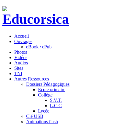
Accueil
Ouvrages
eBook / ePub
Photos
Vidéos
Audios
Sites
TNI
Autres Ressources
Dossiers Pédagogiques
Ecole primaire
Collège
S.V.T.
L.C.C
Lycée
Clé USB
Animations flash