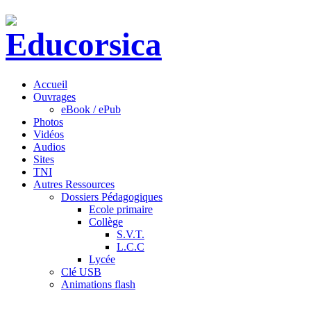
Accueil
Ouvrages
eBook / ePub
Photos
Vidéos
Audios
Sites
TNI
Autres Ressources
Dossiers Pédagogiques
Ecole primaire
Collège
S.V.T.
L.C.C
Lycée
Clé USB
Animations flash