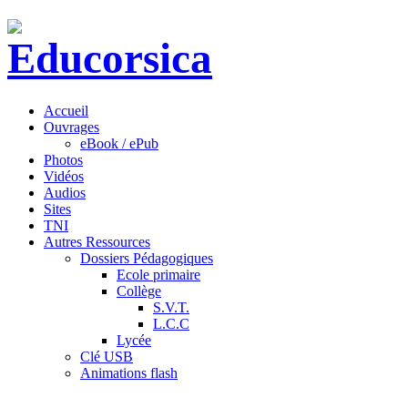
Accueil
Ouvrages
eBook / ePub
Photos
Vidéos
Audios
Sites
TNI
Autres Ressources
Dossiers Pédagogiques
Ecole primaire
Collège
S.V.T.
L.C.C
Lycée
Clé USB
Animations flash