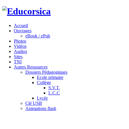
Accueil
Ouvrages
eBook / ePub
Photos
Vidéos
Audios
Sites
TNI
Autres Ressources
Dossiers Pédagogiques
Ecole primaire
Collège
S.V.T.
L.C.C
Lycée
Clé USB
Animations flash