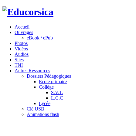
Accueil
Ouvrages
eBook / ePub
Photos
Vidéos
Audios
Sites
TNI
Autres Ressources
Dossiers Pédagogiques
Ecole primaire
Collège
S.V.T.
L.C.C
Lycée
Clé USB
Animations flash