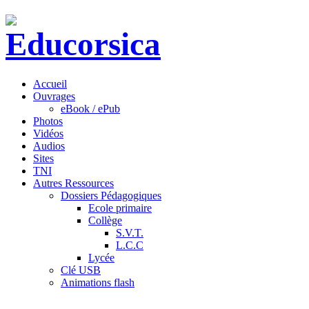
Accueil
Ouvrages
eBook / ePub
Photos
Vidéos
Audios
Sites
TNI
Autres Ressources
Dossiers Pédagogiques
Ecole primaire
Collège
S.V.T.
L.C.C
Lycée
Clé USB
Animations flash