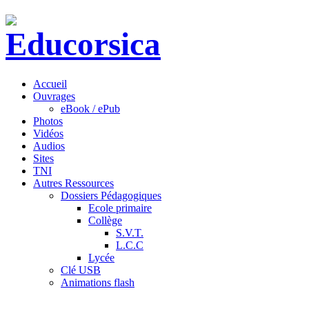
Accueil
Ouvrages
eBook / ePub
Photos
Vidéos
Audios
Sites
TNI
Autres Ressources
Dossiers Pédagogiques
Ecole primaire
Collège
S.V.T.
L.C.C
Lycée
Clé USB
Animations flash