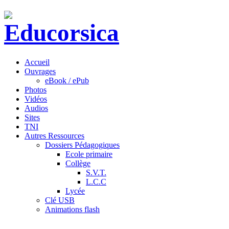
Accueil
Ouvrages
eBook / ePub
Photos
Vidéos
Audios
Sites
TNI
Autres Ressources
Dossiers Pédagogiques
Ecole primaire
Collège
S.V.T.
L.C.C
Lycée
Clé USB
Animations flash