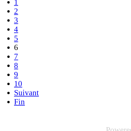
1
2
3
4
5
6
7
8
9
10
Suivant
Fin
Powere