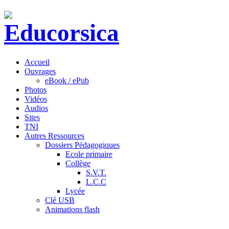
Accueil
Ouvrages
eBook / ePub
Photos
Vidéos
Audios
Sites
TNI
Autres Ressources
Dossiers Pédagogiques
Ecole primaire
Collège
S.V.T.
L.C.C
Lycée
Clé USB
Animations flash