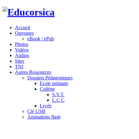
Accueil
Ouvrages
eBook / ePub
Photos
Vidéos
Audios
Sites
TNI
Autres Ressources
Dossiers Pédagogiques
Ecole primaire
Collège
S.V.T.
L.C.C
Lycée
Clé USB
Animations flash