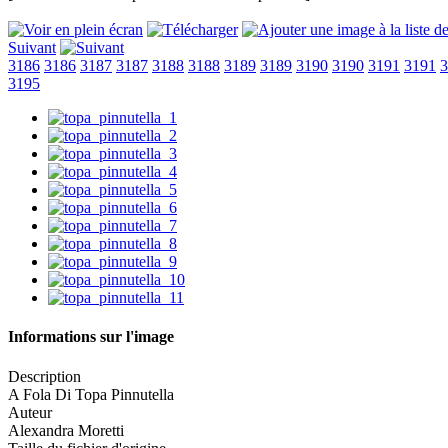
Suivant
3186
3186
3187
3187
3188
3188
3189
3189
3190
3190
3191
3191
3
3195
Informations sur l'image
Description
A Fola Di Topa Pinnutella
Auteur
Alexandra Moretti