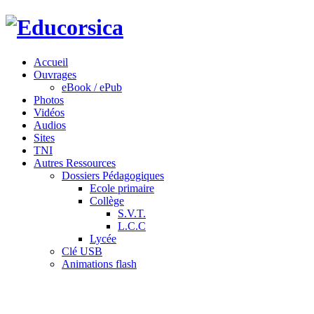
Accueil
Ouvrages
eBook / ePub
Photos
Vidéos
Audios
Sites
TNI
Autres Ressources
Dossiers Pédagogiques
Ecole primaire
Collège
S.V.T.
L.C.C
Lycée
Clé USB
Animations flash