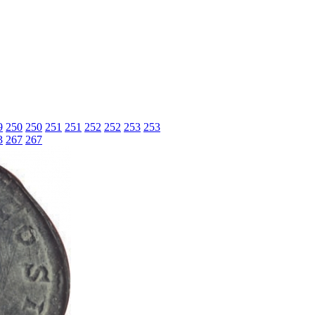
9
250
250
251
251
252
252
253
253
3
267
267