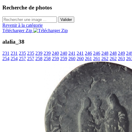
Recherche de photos
Valider
Revenir à la catégorie
Télécharger Zip
alalia_38
231
231
235
235
239
239
240
240
241
241
246
246
248
248
249
24
254
254
257
257
258
258
259
259
260
260
261
261
262
262
263
26