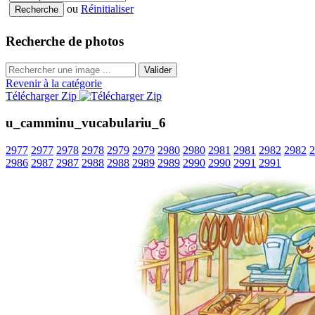
ou
Réinitialiser
Recherche de photos
Valider
Revenir à la catégorie
Télécharger Zip
u_camminu_vucabulariu_6
2977
2977
2978
2978
2979
2979
2980
2980
2981
2981
2982
2982
2
2986
2987
2987
2988
2988
2989
2989
2990
2990
2991
2991