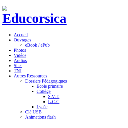
Accueil
Ouvrages
eBook / ePub
Photos
Vidéos
Audios
Sites
TNI
Autres Ressources
Dossiers Pédagogiques
Ecole primaire
Collège
S.V.T.
L.C.C
Lycée
Clé USB
Animations flash