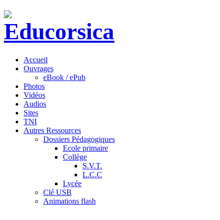
Accueil
Ouvrages
eBook / ePub
Photos
Vidéos
Audios
Sites
TNI
Autres Ressources
Dossiers Pédagogiques
Ecole primaire
Collège
S.V.T.
L.C.C
Lycée
Clé USB
Animations flash