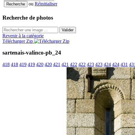
ou
Réinitialiser
Recherche de photos
Valider
Revenir à la catégorie
Télécharger Zip
sartenais-valinco-pb_24
418
418
419
419
420
420
421
421
422
422
423
423
424
424
431
43