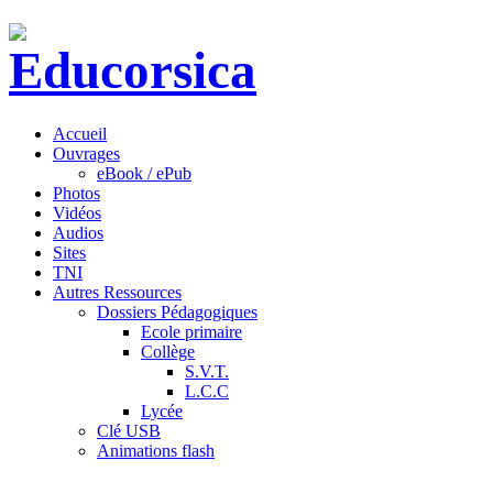
Accueil
Ouvrages
eBook / ePub
Photos
Vidéos
Audios
Sites
TNI
Autres Ressources
Dossiers Pédagogiques
Ecole primaire
Collège
S.V.T.
L.C.C
Lycée
Clé USB
Animations flash