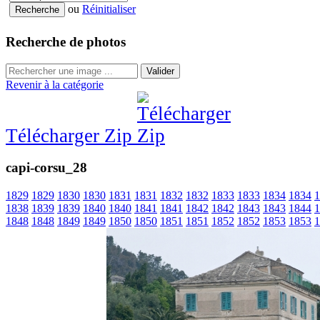
ou
Réinitialiser
Recherche de photos
Valider
Revenir à la catégorie
Télécharger Zip
capi-corsu_28
1829
1829
1830
1830
1831
1831
1832
1832
1833
1833
1834
1834
1
1838
1839
1839
1840
1840
1841
1841
1842
1842
1843
1843
1844
1
1848
1848
1849
1849
1850
1850
1851
1851
1852
1852
1853
1853
1