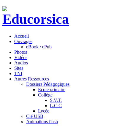
Accueil
Ouvrages
eBook / ePub
Photos
Vidéos
Audios
Sites
TNI
Autres Ressources
Dossiers Pédagogiques
Ecole primaire
Collège
S.V.T.
L.C.C
Lycée
Clé USB
Animations flash