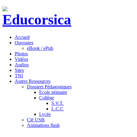
Accueil
Ouvrages
eBook / ePub
Photos
Vidéos
Audios
Sites
TNI
Autres Ressources
Dossiers Pédagogiques
Ecole primaire
Collège
S.V.T.
L.C.C
Lycée
Clé USB
Animations flash