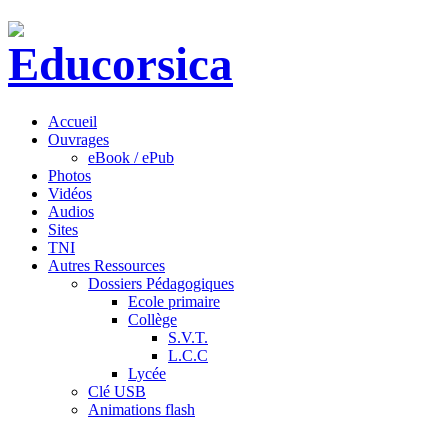
Accueil
Ouvrages
eBook / ePub
Photos
Vidéos
Audios
Sites
TNI
Autres Ressources
Dossiers Pédagogiques
Ecole primaire
Collège
S.V.T.
L.C.C
Lycée
Clé USB
Animations flash