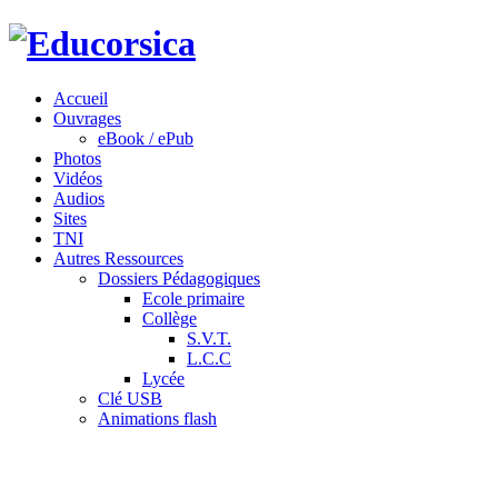
Accueil
Ouvrages
eBook / ePub
Photos
Vidéos
Audios
Sites
TNI
Autres Ressources
Dossiers Pédagogiques
Ecole primaire
Collège
S.V.T.
L.C.C
Lycée
Clé USB
Animations flash