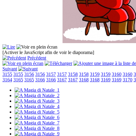
[Activer le JavaScript afin de voir le diaporama]
Précédent
Suivant
3155
3155
3156
3156
3157
3157
3158
3158
3159
3159
3160
3160
3
3164
3165
3165
3166
3166
3167
3167
3168
3168
3169
3169
3170
3