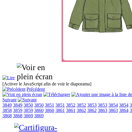
[Activer le JavaScript afin de voir le diaporama]
Précédent
Suivant
3849
3849
3850
3850
3851
3851
3852
3852
3853
3853
3854
3854
3
3858
3859
3859
3860
3860
3861
3861
3862
3862
3863
3863
3864
3
3868
3868
3869
3869