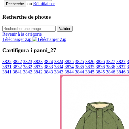
ou
Réinitialiser
Recherche de photos
Valider
Revenir à la catégorie
Télécharger Zip
Cartifigura-i panni_27
3822
3822
3823
3823
3824
3824
3825
3825
3826
3826
3827
3827
3
3831
3832
3832
3833
3833
3834
3834
3835
3835
3836
3836
3837
3
3841
3841
3842
3842
3843
3843
3844
3844
3845
3845
3846
3846
3