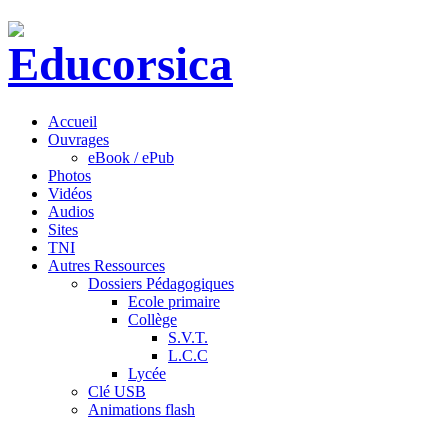
Accueil
Ouvrages
eBook / ePub
Photos
Vidéos
Audios
Sites
TNI
Autres Ressources
Dossiers Pédagogiques
Ecole primaire
Collège
S.V.T.
L.C.C
Lycée
Clé USB
Animations flash