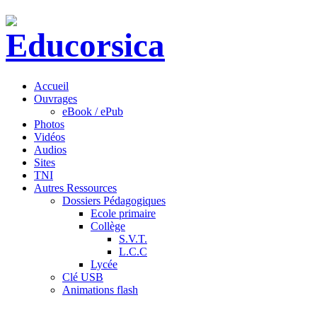
Accueil
Ouvrages
eBook / ePub
Photos
Vidéos
Audios
Sites
TNI
Autres Ressources
Dossiers Pédagogiques
Ecole primaire
Collège
S.V.T.
L.C.C
Lycée
Clé USB
Animations flash