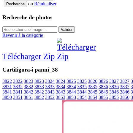
ou
Réinitialiser
Recherche de photos
Valider
Revenir à la catégorie
Télécharger Zip
Cartifigura-i panni_38
3822
3822
3823
3823
3824
3824
3825
3825
3826
3826
3827
3827
3
3831
3832
3832
3833
3833
3834
3834
3835
3835
3836
3836
3837
3
3841
3841
3842
3842
3843
3843
3844
3844
3845
3845
3846
3846
3
3850
3851
3851
3852
3852
3853
3853
3854
3854
3855
3855
3856
3