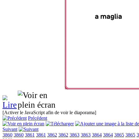
[Activer le JavaScript afin de voir le diaporama]
Précédent
Suivant
3860
3860
3861
3861
3862
3862
3863
3863
3864
3864
3865
3865
3