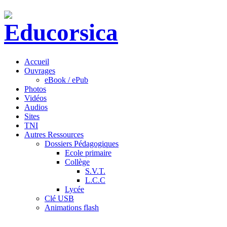
Accueil
Ouvrages
eBook / ePub
Photos
Vidéos
Audios
Sites
TNI
Autres Ressources
Dossiers Pédagogiques
Ecole primaire
Collège
S.V.T.
L.C.C
Lycée
Clé USB
Animations flash