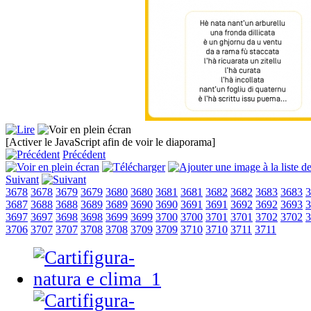
[Activer le JavaScript afin de voir le diaporama]
Précédent
Suivant
3678
3678
3679
3679
3680
3680
3681
3681
3682
3682
3683
3683
3
3687
3688
3688
3689
3689
3690
3690
3691
3691
3692
3692
3693
3
3697
3697
3698
3698
3699
3699
3700
3700
3701
3701
3702
3702
3
3706
3707
3707
3708
3708
3709
3709
3710
3710
3711
3711