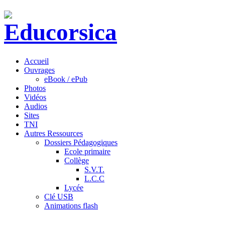
Accueil
Ouvrages
eBook / ePub
Photos
Vidéos
Audios
Sites
TNI
Autres Ressources
Dossiers Pédagogiques
Ecole primaire
Collège
S.V.T.
L.C.C
Lycée
Clé USB
Animations flash