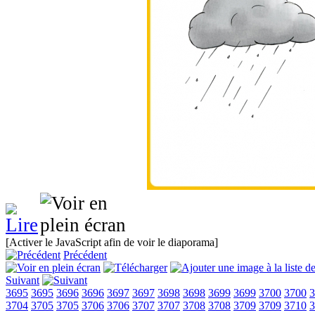
[Activer le JavaScript afin de voir le diaporama]
Précédent
Suivant
3695
3695
3696
3696
3697
3697
3698
3698
3699
3699
3700
3700
3
3704
3705
3705
3706
3706
3707
3707
3708
3708
3709
3709
3710
3