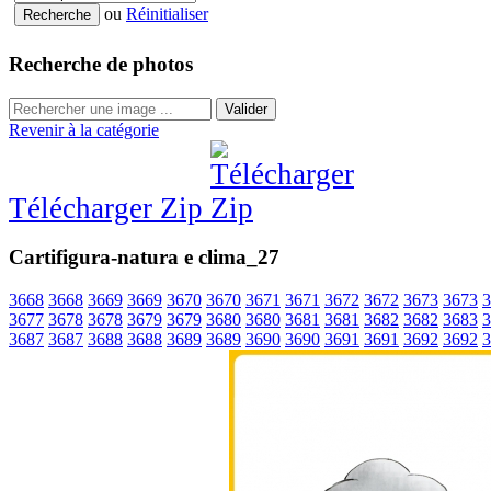
ou
Réinitialiser
Recherche de photos
Valider
Revenir à la catégorie
Télécharger Zip
Cartifigura-natura e clima_27
3668
3668
3669
3669
3670
3670
3671
3671
3672
3672
3673
3673
3
3677
3678
3678
3679
3679
3680
3680
3681
3681
3682
3682
3683
3
3687
3687
3688
3688
3689
3689
3690
3690
3691
3691
3692
3692
3