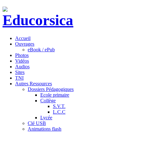
Accueil
Ouvrages
eBook / ePub
Photos
Vidéos
Audios
Sites
TNI
Autres Ressources
Dossiers Pédagogiques
Ecole primaire
Collège
S.V.T.
L.C.C
Lycée
Clé USB
Animations flash