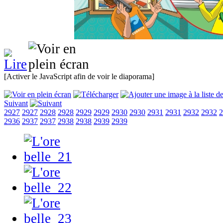
[Activer le JavaScript afin de voir le diaporama]
Suivant
2927
2927
2928
2928
2929
2929
2930
2930
2931
2931
2932
2932
2
2936
2937
2937
2938
2938
2939
2939