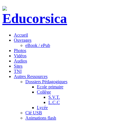
Accueil
Ouvrages
eBook / ePub
Photos
Vidéos
Audios
Sites
TNI
Autres Ressources
Dossiers Pédagogiques
Ecole primaire
Collège
S.V.T.
L.C.C
Lycée
Clé USB
Animations flash