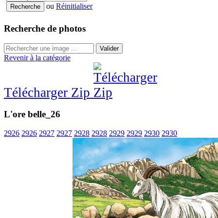
ou
Réinitialiser
Recherche de photos
Valider
Revenir à la catégorie
Télécharger Zip
L'ore belle_26
2926
2926
2927
2927
2928
2928
2929
2929
2930
2930