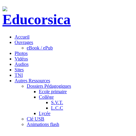
Accueil
Ouvrages
eBook / ePub
Photos
Vidéos
Audios
Sites
TNI
Autres Ressources
Dossiers Pédagogiques
Ecole primaire
Collège
S.V.T.
L.C.C
Lycée
Clé USB
Animations flash