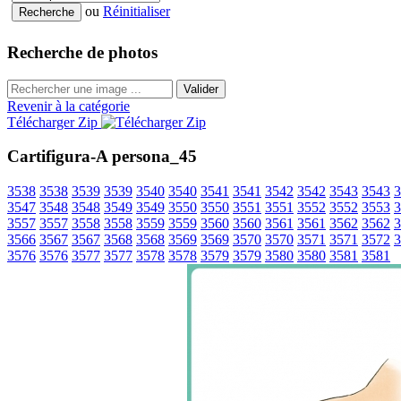
ou
Réinitialiser
Recherche de photos
Valider
Revenir à la catégorie
Télécharger Zip
Cartifigura-A persona_45
3538
3538
3539
3539
3540
3540
3541
3541
3542
3542
3543
3543
3
3547
3548
3548
3549
3549
3550
3550
3551
3551
3552
3552
3553
3
3557
3557
3558
3558
3559
3559
3560
3560
3561
3561
3562
3562
3
3566
3567
3567
3568
3568
3569
3569
3570
3570
3571
3571
3572
3
3576
3576
3577
3577
3578
3578
3579
3579
3580
3580
3581
3581