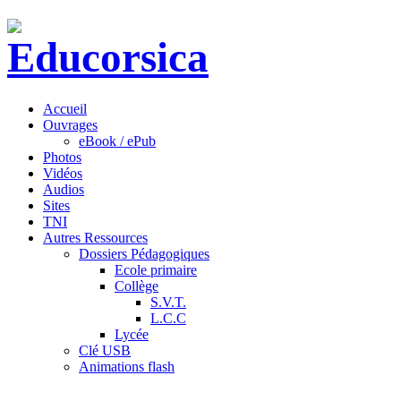
Accueil
Ouvrages
eBook / ePub
Photos
Vidéos
Audios
Sites
TNI
Autres Ressources
Dossiers Pédagogiques
Ecole primaire
Collège
S.V.T.
L.C.C
Lycée
Clé USB
Animations flash