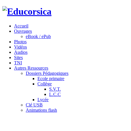
Accueil
Ouvrages
eBook / ePub
Photos
Vidéos
Audios
Sites
TNI
Autres Ressources
Dossiers Pédagogiques
Ecole primaire
Collège
S.V.T.
L.C.C
Lycée
Clé USB
Animations flash