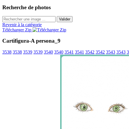
Recherche de photos
Valider
Revenir à la catégorie
Télécharger Zip
Cartifigura-A persona_9
3538
3538
3539
3539
3540
3540
3541
3541
3542
3542
3543
3543
3