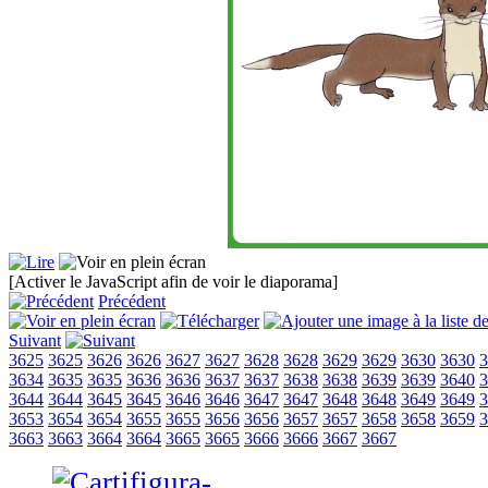
[Activer le JavaScript afin de voir le diaporama]
Précédent
Suivant
3625
3625
3626
3626
3627
3627
3628
3628
3629
3629
3630
3630
3
3634
3635
3635
3636
3636
3637
3637
3638
3638
3639
3639
3640
3
3644
3644
3645
3645
3646
3646
3647
3647
3648
3648
3649
3649
3
3653
3654
3654
3655
3655
3656
3656
3657
3657
3658
3658
3659
3
3663
3663
3664
3664
3665
3665
3666
3666
3667
3667