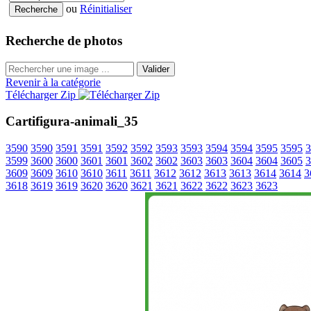
ou
Réinitialiser
Recherche de photos
Valider
Revenir à la catégorie
Télécharger Zip
Cartifigura-animali_35
3590
3590
3591
3591
3592
3592
3593
3593
3594
3594
3595
3595
3
3599
3600
3600
3601
3601
3602
3602
3603
3603
3604
3604
3605
3
3609
3609
3610
3610
3611
3611
3612
3612
3613
3613
3614
3614
3
3618
3619
3619
3620
3620
3621
3621
3622
3622
3623
3623