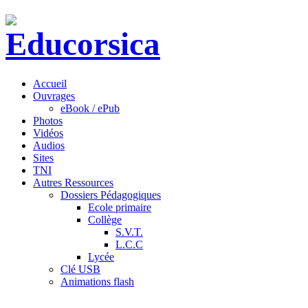
Accueil
Ouvrages
eBook / ePub
Photos
Vidéos
Audios
Sites
TNI
Autres Ressources
Dossiers Pédagogiques
Ecole primaire
Collège
S.V.T.
L.C.C
Lycée
Clé USB
Animations flash