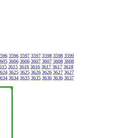
596
3596
3597
3597
3598
3598
3599
605
3606
3606
3607
3607
3608
3608
615
3615
3616
3616
3617
3617
3618
624
3625
3625
3626
3626
3627
3627
634
3634
3635
3635
3636
3636
3637