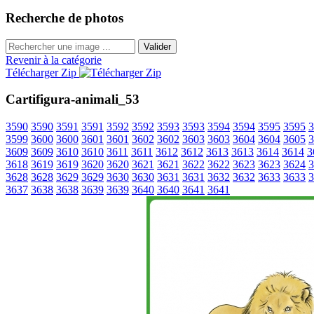
Recherche de photos
Valider
Revenir à la catégorie
Télécharger Zip
Cartifigura-animali_53
3590
3590
3591
3591
3592
3592
3593
3593
3594
3594
3595
3595
3
3599
3600
3600
3601
3601
3602
3602
3603
3603
3604
3604
3605
3
3609
3609
3610
3610
3611
3611
3612
3612
3613
3613
3614
3614
3
3618
3619
3619
3620
3620
3621
3621
3622
3622
3623
3623
3624
3
3628
3628
3629
3629
3630
3630
3631
3631
3632
3632
3633
3633
3
3637
3638
3638
3639
3639
3640
3640
3641
3641