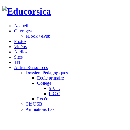
Accueil
Ouvrages
eBook / ePub
Photos
Vidéos
Audios
Sites
TNI
Autres Ressources
Dossiers Pédagogiques
Ecole primaire
Collège
S.V.T.
L.C.C
Lycée
Clé USB
Animations flash