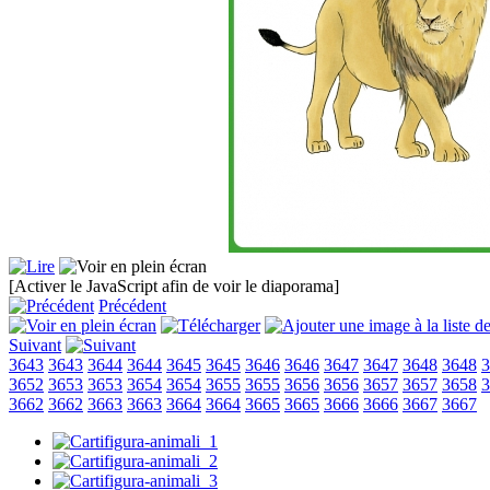
[Activer le JavaScript afin de voir le diaporama]
Précédent
Suivant
3643
3643
3644
3644
3645
3645
3646
3646
3647
3647
3648
3648
3
3652
3653
3653
3654
3654
3655
3655
3656
3656
3657
3657
3658
3
3662
3662
3663
3663
3664
3664
3665
3665
3666
3666
3667
3667