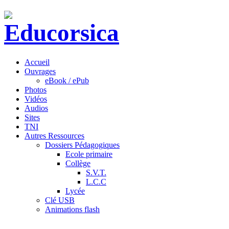
Accueil
Ouvrages
eBook / ePub
Photos
Vidéos
Audios
Sites
TNI
Autres Ressources
Dossiers Pédagogiques
Ecole primaire
Collège
S.V.T.
L.C.C
Lycée
Clé USB
Animations flash