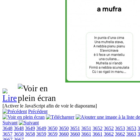
[Activer le JavaScript afin de voir le diaporama]
Précédent
Suivant
3648
3648
3649
3649
3650
3650
3651
3651
3652
3652
3653
3653
3
3657
3658
3658
3659
3659
3660
3660
3661
3661
3662
3662
3663
3
3667
3667