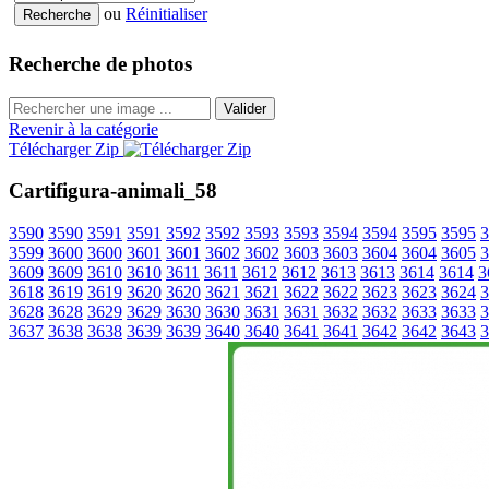
ou
Réinitialiser
Recherche de photos
Valider
Revenir à la catégorie
Télécharger Zip
Cartifigura-animali_58
3590
3590
3591
3591
3592
3592
3593
3593
3594
3594
3595
3595
3
3599
3600
3600
3601
3601
3602
3602
3603
3603
3604
3604
3605
3
3609
3609
3610
3610
3611
3611
3612
3612
3613
3613
3614
3614
3
3618
3619
3619
3620
3620
3621
3621
3622
3622
3623
3623
3624
3
3628
3628
3629
3629
3630
3630
3631
3631
3632
3632
3633
3633
3
3637
3638
3638
3639
3639
3640
3640
3641
3641
3642
3642
3643
3